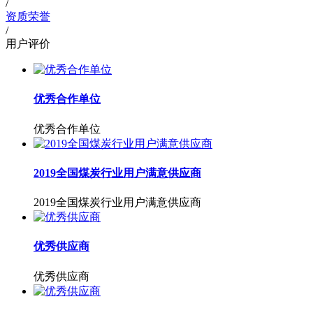
/
资质荣誉
/
用户评价
优秀合作单位
优秀合作单位
2019全国煤炭行业用户满意供应商
2019全国煤炭行业用户满意供应商
优秀供应商
优秀供应商